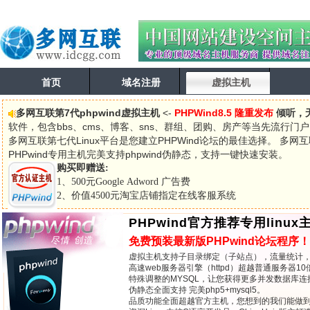
首页
域名注册
虚拟主机
多网互联第7代phpwind虚拟主机
<-
PHPWind8.5 隆重发布
倾听，
软件，包含bbs、cms、博客、sns、群组、团购、房产等当先流行门户
多网互联第七代Linux平台是您建立PHPWind论坛的最佳选择。 多网
PHPwind专用主机完美支持phpwind伪静态，支持一键快速安装。
购买即赠送:
1、500元Google Adword 广告费
2、价值4500元淘宝店铺指定在线客服系统
PHPwind官方推荐专用linux
免费预装最新版PHPwind论坛程序！
虚拟主机支持子目录绑定（子站点），流量统计
高速web服务器引擎（httpd）超越普通服务器10
特殊调整的MYSQL，让您获得更多并发数据库连
伪静态全面支持 完美php5+mysql5。
品质功能全面超越官方主机，您想到的我们能做