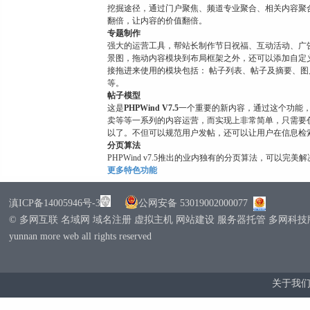
挖掘途径，通过门户聚焦、频道专业聚合、相关内容聚
翻倍，让内容的价值翻倍。
专题制作
强大的运营工具，帮站长制作节日祝福、互动活动、广
景图，拖动内容模块到布局框架之外，还可以添加自定义
接拖进来使用的模块包括： 帖子列表、帖子及摘要、图片
等。
帖子模型
这是
PHPWind V7.5
一个重要的新内容，通过这个功能
卖等等一系列的内容运营，而实现上非常简单，只需要
以了。不但可以规范用户发帖，还可以让用户在信息检
分页算法
PHPWind v7.5推出的业内独有的分页算法，可以
更多特色功能
滇ICP备14005946号-3
公网安备 53019002000077
© 多网互联 名域网 域名注册 虚拟主机 网站建设 服务器托管 多网科
yunnan more web all rights reserved
关于我