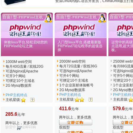
资深Linux内核C语言开发员，ChinaUnix版主
自由1型
自由2型
自由3型
-PHPWind主机
-PHPWind主机
-PH
体验linux平台,轻松启动您的
入门型linux平台,搭建最新版
运营中的高级P
PHPWind论坛之旅.
PHPWind7论坛程序的超值选
点适用,超大
择
板。
2000M web空间
2500M we
1000M web空间
每月72G流量 / 双线36G
每月88G流量
每月40G流量 / 双线20G
可选Nginx
或Apache
可选Nginx
或
可选Nginx
或Apache
可开4个网站
可开5个网站
可开3个网站
可绑定10个主域名
可绑定20个
可绑定10个主域名
1个企业富邮体验帐号
1个企业富
2G Mysql数据库
2G Mysql数据库
2G Mysql
PHP主机特点
PHP主机特
PHP主机特点
主机星级:
主机星级:
主机星级:
411.6
579.6
元/年
元/年
285.6
元/年
两年以上，更多优惠
两年以上，
两年以上，更多优惠
缺货中
立即订购
双线型
双线型