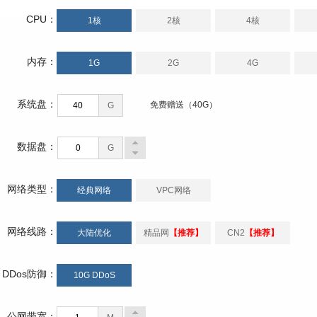
CPU：
1核
2核
4核
内存：
1G
2G
4G
系统盘：
免费赠送（40G）
G
数据盘：
G
网络类型：
经典网络
VPC网络
网络线路：
大陆优化
精品网
【推荐】
CN2
【推荐】
DDos防御：
10G DDoS
公网带宽：