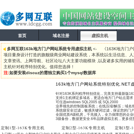
首页
域名注册
虚拟主机
多网互联163k地方门户网站系统专用虚拟主机
<- 《163K地方门户
项目量身设计打造的旗舰级商业网站建设系统，本系统以生活信息、人
文章资讯、上网导航、社区论坛八大主要功能模块 ,以及诸多实用的辅助
主机针对程序特别优化。值得您选择！
注:
如要安装discuz的需独立购买1个mysql数据库
163k地方门户网站系统特别优化.NET
针对163K系列程序特别优化，完美支持最新版16
支持1主机绑定多域名，更适合地方门户站点需求
可任选windows SQL2005 或 SQL2000
业界领先的控制面板系统；在线压缩/解压；域名绑
系统级安全过滤，敏感关键词过滤，保证您的门
全国优质A级机房，千兆接入，全力保障您的企业
3级备份，数据更安全.6年品牌虚拟主机，更多优
定制1型
-163K专用主机
定制2型
-163K专用主机
定制3型
-