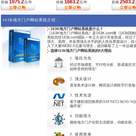
1075.2
1663.2
2503.2
价格
元/年
价格
元/年
价格
163K地方门户网站系统介绍：
163K地方门户网站系统是什么？
《163K地方门户网站系统》是163K.com继《163
系统历经163k.com团队一年之久设计开发而成，经
强大、易用，并采用顶尖水平的的人性化界面设计，技术上采用
入了大量WEB2.0元素与理念，成功吸取了上一作品诸
选择163K地方门户网站系统的8大理由
1. 项目为先
经过市场调查、可行性分析、形成项目方
始终坚持的理念!
2. 顶尖设计
资深美术设计师、网页设计师联手打造每
3. 技术先进
基于微软强烈推荐的ASP.NET2.0(C#)+
施开发!
4. 功能强大
拥有地方门户全部主流模块，功能全面、
5. 使用简单