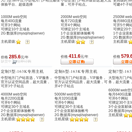
入门型.net平台,小型地方门户站点最佳
小型企业门户站升级首选,超大流
更高级的.ne
体验平台、超值选择
量，可开子站点。
可建4个子
1000M web空间
2000M web空间
2500M we
每月40G流量
每月72G流量
每月88G流
可开3个网站
可开4个网站
可开5个网
可绑定10个主域名
可绑定10个主域名
可绑定20
2G 数据库(mysql/sqlserver)
1个企业富邮体验帐号
1个企业富
2G 数据库(mysql/sqlserver)
2G 数据库(mys
主机星级:
主机星级:
主机星级:
411.6
579.
285.6
价格
元/年
价格
价格
元/年
缺货中
立即订购
定制5型
-163K专用主机
定制6型
-163K专用主机
定制7型
-1
中型地方门户站首选，VIP服务，
中型地方门户站首选，VIP服务，
大型地方门户站
官方认证空间品质，超大流量，
官方认证空间品质，超大流量，可
务，超大流量
可开3个子站点
开4个子站点
6000M web空
4000M web空间
5000M web空间
每月640G流量
每月220G流量
每月320G流量
可开6个网站
可开6个网站
可开6个网站
可绑定30个主
可绑定30个主域名
可绑定30个主域名
3个企业富邮体
2个企业富邮体验帐号
2个企业富邮体验帐号
2G 数据库(mysql
2G 数据库(mysql/sqlserver)
2G 数据库(mysql/sqlserver)
主机星级:
主机星级:
主机星级: