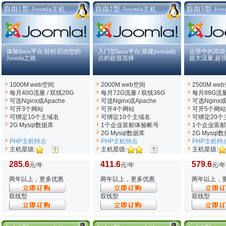
自由1型
自由2型
自由3型
-Joomla主机
-Joomla主机
-Jo
体验linux平台,轻松启动您的
入门型linux平台,搭建joomla站
运营中的高级jo
Joomla之旅.
点的超值选择
超大流量,超
1000M web空间
2000M web空间
2500M we
每月40G流量 / 双线20G
每月72G流量 / 双线36G
每月88G流量
可选Nginx
或Apache
可选Nginx
或Apache
可选Nginx
或
可开3个网站
可开4个网站
可开5个网站
可绑定10个主域名
可绑定10个主域名
可绑定20个
2G Mysql数据库
1个企业富邮体验帐号
1个企业富
2G Mysql数据库
2G Mysql
PHP主机特点
PHP主机特点
PHP主机特
主机星级:
主机星级:
主机星级:
285.6
411.6
579.6
元/年
元/年
元/年
两年以上，更多优惠
两年以上，更多优惠
两年以上，
双线型
双线型
双线型