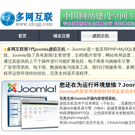
首页
域名注册
虚拟主机
多网互联第7代joomla虚拟主机
<- Joomla!是一套采用PHP+M
统。Joomla!除了具有新闻/文章管理，文档/图片管理，网站布局设
通过其提供的上千个插件进行功能扩展包括：电子商务与购物车引擎、
广告管理系统、电子报、数据收集与报表工具、期刊订阅服务等。多网互联J
程序运营环境特别优化，完美支持该开源程序。
您还在为运行环境烦恼？Joom
Joomla内容管理系统特别优化虚拟主
完美支持Joomla开源内容管理系统。
虚拟主机支持子目录绑定（子站点），流量统
高速web服务器引擎（httpd）超越普通服务器
特殊调整的MYSQL，让您获得更多并发数据库
完美php5+mysql5。
资深Linux内核C语言开发员，ChinaUnix